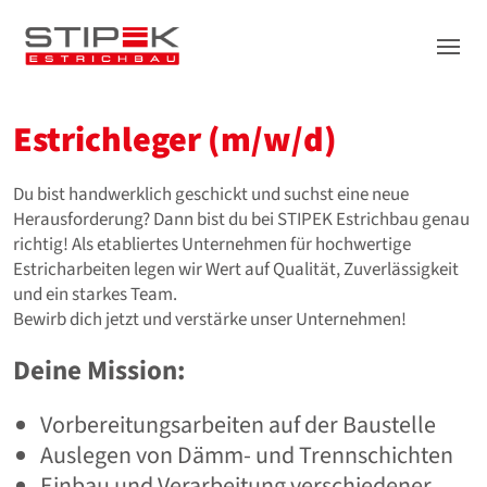
Leistungen
Estrichleger (m/w/d)
Stipek
Referenzen
Du bist handwerklich geschickt und suchst eine neue
Herausforderung? Dann bist du bei STIPEK Estrichbau genau
News
richtig! Als etabliertes Unternehmen für hochwertige
Downloads
Estricharbeiten legen wir Wert auf Qualität, Zuverlässigkeit
und ein starkes Team.
Jobs
Bewirb dich jetzt und verstärke unser Unternehmen!
Kontakt
Deine Mission:
Vorbereitungsarbeiten auf der Baustelle
Auslegen von Dämm- und Trennschichten
Einbau und Verarbeitung verschiedener